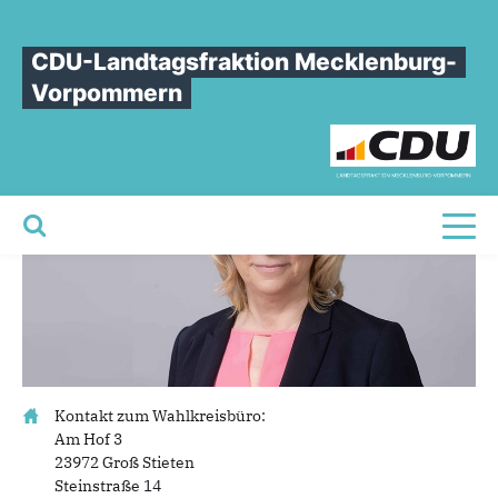
Sie sind hier
»
Christiane Berg
CDU-Landtagsfraktion Mecklenburg-
Christiane
Berg
Vorpommern
Toggl
Kontakt zum Wahlkreisbüro:
Am Hof 3
23972 Groß Stieten
Steinstraße 14