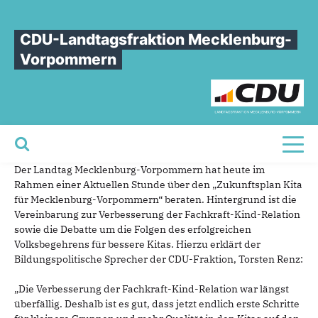
Sie sind hier
»
Torsten Renz: 150.000 Unterschriften haben Bewegung in die
Kita-Politik gebracht
CDU-Landtagsfraktion Mecklenburg-
Vorpommern
Torsten
Renz:
150.000
Unterschriften
haben
Bewegung
in
die
Kita-Politik
gebracht
03.06.2026
Toggl
Der Landtag Mecklenburg-Vorpommern hat heute im
Rahmen einer Aktuellen Stunde über den „Zukunftsplan Kita
für Mecklenburg-Vorpommern“ beraten. Hintergrund ist die
Vereinbarung zur Verbesserung der Fachkraft-Kind-Relation
sowie die Debatte um die Folgen des erfolgreichen
Volksbegehrens für bessere Kitas. Hierzu erklärt der
Bildungspolitische Sprecher der CDU-Fraktion, Torsten Renz:
„Die Verbesserung der Fachkraft-Kind-Relation war längst
überfällig. Deshalb ist es gut, dass jetzt endlich erste Schritte