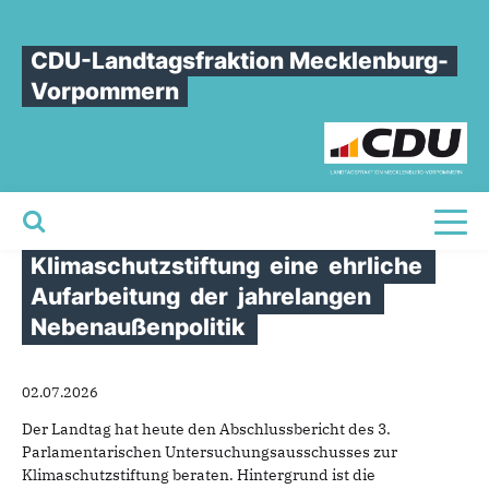
Sie sind hier
»
Sebastian Ehlers: Mecklenburg-Vorpommern braucht auch nach
dem Abschlussbericht zum Untersuchungsausschuss
CDU-Landtagsfraktion Mecklenburg-
Klimaschutzstiftung eine ehrliche Aufarbeitung der jahrelangen
Vorpommern
Nebenaußenpolitik
Sebastian
Ehlers:
Mecklenburg-
Vorpommern
braucht
auch
nach
dem
Abschlussbericht
zum
Toggl
Untersuchungsausschuss
Klimaschutzstiftung
eine
ehrliche
Aufarbeitung
der
jahrelangen
Nebenaußenpolitik
02.07.2026
Der Landtag hat heute den Abschlussbericht des 3.
Parlamentarischen Untersuchungsausschusses zur
Klimaschutzstiftung beraten. Hintergrund ist die