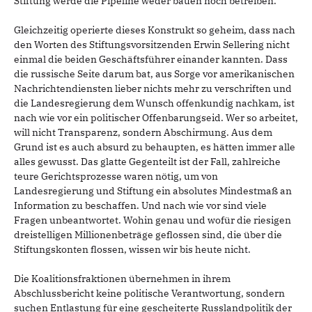
Stiftung werde die Pipeline weder bauen noch betreiben.
Gleichzeitig operierte dieses Konstrukt so geheim, dass nach
den Worten des Stiftungsvorsitzenden Erwin Sellering nicht
einmal die beiden Geschäftsführer einander kannten. Dass
die russische Seite darum bat, aus Sorge vor amerikanischen
Nachrichtendiensten lieber nichts mehr zu verschriften und
die Landesregierung dem Wunsch offenkundig nachkam, ist
nach wie vor ein politischer Offenbarungseid. Wer so arbeitet,
will nicht Transparenz, sondern Abschirmung. Aus dem
Grund ist es auch absurd zu behaupten, es hätten immer alle
alles gewusst. Das glatte Gegenteilt ist der Fall, zahlreiche
teure Gerichtsprozesse waren nötig, um von
Landesregierung und Stiftung ein absolutes Mindestmaß an
Information zu beschaffen. Und nach wie vor sind viele
Fragen unbeantwortet. Wohin genau und wofür die riesigen
dreistelligen Millionenbeträge geflossen sind, die über die
Stiftungskonten flossen, wissen wir bis heute nicht.
Die Koalitionsfraktionen übernehmen in ihrem
Abschlussbericht keine politische Verantwortung, sondern
suchen Entlastung für eine gescheiterte Russlandpolitik der