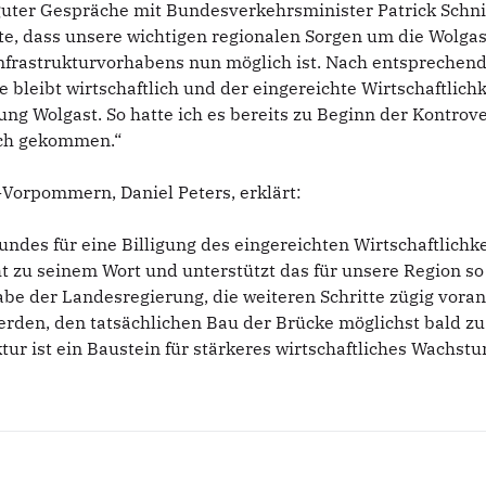
 guter Gespräche mit Bundesverkehrsminister Patrick Sch
rte, dass unsere wichtigen regionalen Sorgen um die Wol
 Infrastrukturvorhabens nun möglich ist. Nach entsprech
ke bleibt wirtschaftlich und der eingereichte Wirtschaftlic
g Wolgast. So hatte ich es bereits zu Beginn der Kontrover
uch gekommen.“
Vorpommern, Daniel Peters, erklärt:
ndes für eine Billigung des eingereichten Wirtschaftlichk
eht zu seinem Wort und unterstützt das für unsere Region 
gabe der Landesregierung, die weiteren Schritte zügig voran
 werden, den tatsächlichen Bau der Brücke möglichst bal
tur ist ein Baustein für stärkeres wirtschaftliches Wachstu