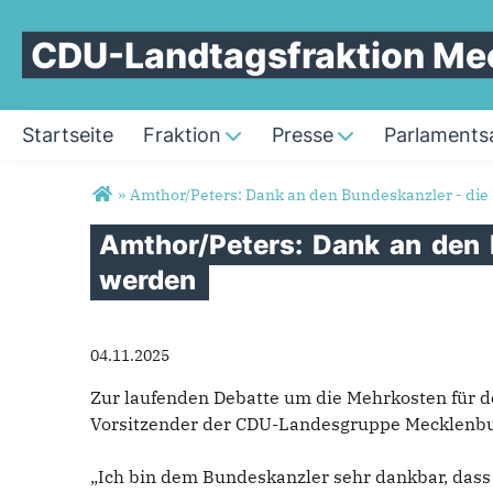
CDU-Landtagsfraktion M
Startseite
Fraktion
Presse
Parlamentsa
Sie sind hier
»
Amthor/Peters: Dank an den Bundeskanzler - die
Amthor/Peters:
Dank
an
den
werden
04.11.2025
Zur laufenden Debatte um die Mehrkosten für 
Vorsitzender der CDU-Landesgruppe Mecklenb
„Ich bin dem Bundeskanzler sehr dankbar, das