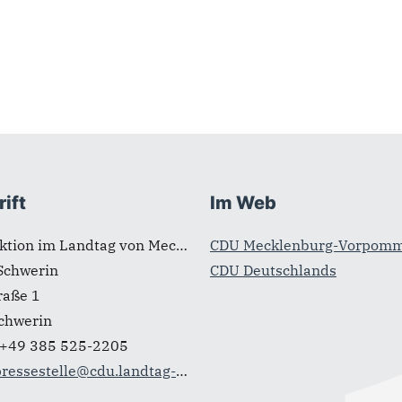
ift
Im Web
CDU-Fraktion im Landtag von Mecklenburg-Vorpommern
CDU Mecklenburg-Vorpom
Schwerin
CDU Deutschlands
raße 1
chwerin
+49 385 525-2205
ressestelle@cdu.landtag-mv.de