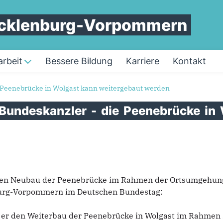
ecklenburg-Vorpommern
rbeit
Bessere Bildung
Karriere
Kontakt
 Peenebrücke in Wolgast kann weitergebaut werden
Bundeskanzler
-
die
Peenebrücke
in
den Neubau der Peenebrücke im Rahmen der Ortsumgehung W
urg-Vorpommern im Deutschen Bundestag:
s er den Weiterbau der Peenebrücke in Wolgast im Rahmen