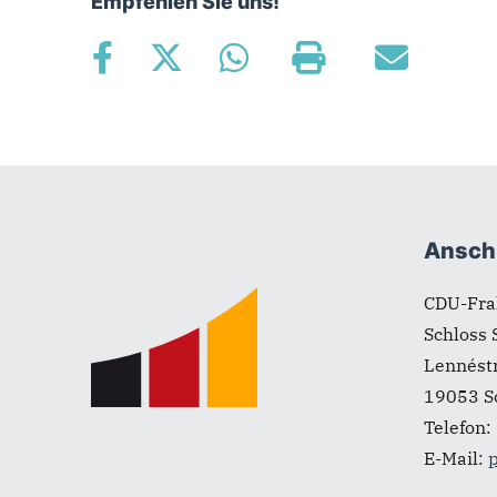
Empfehlen Sie uns!
Fußbereich
Anschr
Schloss 
Lennést
19053
S
Telefon:
E-Mail:
p