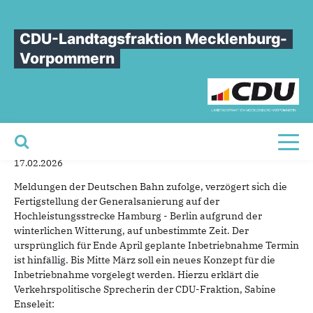
Sie sind hier
»
Sabine Enseleit: Winter-Chaos bremst Schienensanierung aus -
Bahn kapituliert vor dem Wetter auf Kosten der Pendler
CDU-Landtagsfraktion Mecklenburg-
Vorpommern
Sabine
Enseleit:
Winter-Chaos
bremst
Schienensanierung
aus
-
Bahn
kapituliert
vor
dem
Wetter
auf
Kosten
der
Pendler
Toggl
17.02.2026
Meldungen der Deutschen Bahn zufolge, verzögert sich die
Fertigstellung der Generalsanierung auf der
Hochleistungsstrecke Hamburg - Berlin aufgrund der
winterlichen Witterung, auf unbestimmte Zeit. Der
ursprünglich für Ende April geplante Inbetriebnahme Termin
ist hinfällig. Bis Mitte März soll ein neues Konzept für die
Inbetriebnahme vorgelegt werden. Hierzu erklärt die
Verkehrspolitische Sprecherin der CDU-Fraktion, Sabine
Enseleit: