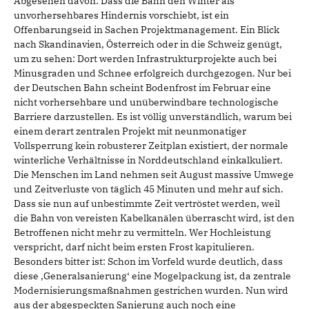
Abgesehen davon: Dass die Bahn den Winter als
unvorhersehbares Hindernis vorschiebt, ist ein
Offenbarungseid in Sachen Projektmanagement. Ein Blick
nach Skandinavien, Österreich oder in die Schweiz genügt,
um zu sehen: Dort werden Infrastrukturprojekte auch bei
Minusgraden und Schnee erfolgreich durchgezogen. Nur bei
der Deutschen Bahn scheint Bodenfrost im Februar eine
nicht vorhersehbare und unüberwindbare technologische
Barriere darzustellen. Es ist völlig unverständlich, warum bei
einem derart zentralen Projekt mit neunmonatiger
Vollsperrung kein robusterer Zeitplan existiert, der normale
winterliche Verhältnisse in Norddeutschland einkalkuliert.
Die Menschen im Land nehmen seit August massive Umwege
und Zeitverluste von täglich 45 Minuten und mehr auf sich.
Dass sie nun auf unbestimmte Zeit vertröstet werden, weil
die Bahn von vereisten Kabelkanälen überrascht wird, ist den
Betroffenen nicht mehr zu vermitteln. Wer Hochleistung
verspricht, darf nicht beim ersten Frost kapitulieren.
Besonders bitter ist: Schon im Vorfeld wurde deutlich, dass
diese ‚Generalsanierung‘ eine Mogelpackung ist, da zentrale
Modernisierungsmaßnahmen gestrichen wurden. Nun wird
aus der abgespeckten Sanierung auch noch eine